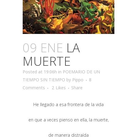
09 ENE
LA
MUERTE
Posted at 19:06h
in
POEMARIO DE UN
TIEMPO SIN TIEMPO
by
Pippo
8
Comments
2
Likes
Share
He llegado a esa frontera de la vida
en que a veces pienso en ella, la muerte,
de manera distraída