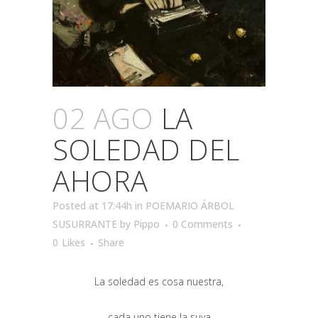
02 AGO
LA
SOLEDAD DEL
AHORA
Posted at 17:44h
in
POEMARIO ÁRBOL
SUSURRANTE
by
Pippo
0 Comments
0
Likes
Share
La soledad es cosa nuestra,
cada uno tiene la suya