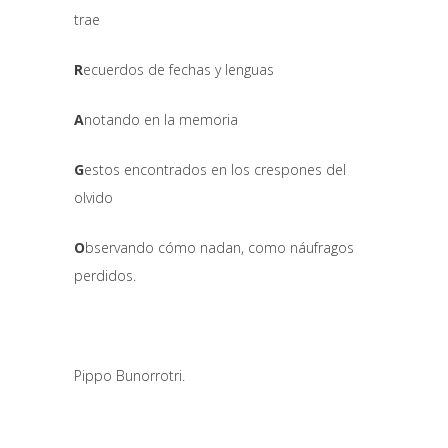
trae
R
ecuerdos de fechas y lenguas
A
notando en la memoria
G
estos encontrados en los crespones del
olvido
O
bservando cómo nadan, como náufragos
perdidos.
Pippo Bunorrotri.