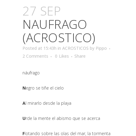
27 SEP
NAUFRAGO
(ACROSTICO)
Posted at 15:43h
in
ACROSTICOS
by
Pippo
2 Comments
0
Likes
Share
náufrago
N
egro se tiñe el cielo
A
l mirarlo desde la playa
U
rde la mente el abismo que se acerca
F
lotando sobre las olas del mar, la tormenta