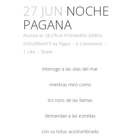
27 JUN
NOCHE
PAGANA
Posted at 18:27h
in
POEMARIO ÁRBOL
SUSURRANTE
by
Pippo
0 Comments
1
Like
Share
Interrogo a las olas del mar
mientras miro como
los rizos de las llamas
demandan a las estrellas
con su rictus acostumbrado