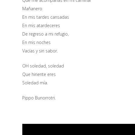
Que me acompañas en mí caminar
Mañanero
En mis tardes cansadas
En mis atardeceres
De regreso a mi refugio,
En mis noches
Vacías y sin sabor.
OH soledad, soledad
Que hiriente eres
Soledad mía.
Pippo Bunorrotri.