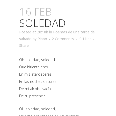
16 FEB
SOLEDAD
Posted at 20:10h
in
Poemas de una tarde de
sabado
by
Pippo
2 Comments
0
Likes
Share
OH soledad, soledad
Que hiriente eres
En mis atardeceres,
En las noches oscuras
De mi alcoba vacía
De tu presencia.
OH soledad, soledad,