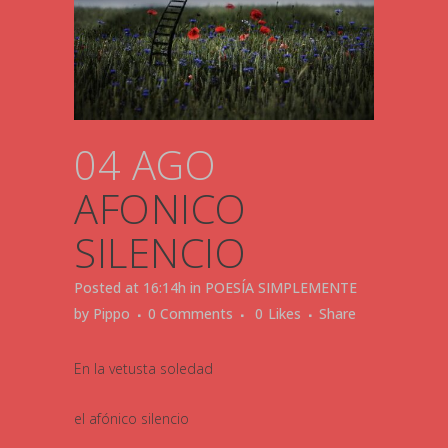
04 AGO
AFONICO
SILENCIO
Posted at 16:14h
in
POESÍA SIMPLEMENTE
by
Pippo
0 Comments
0
Likes
Share
En la vetusta soledad
el afónico silencio