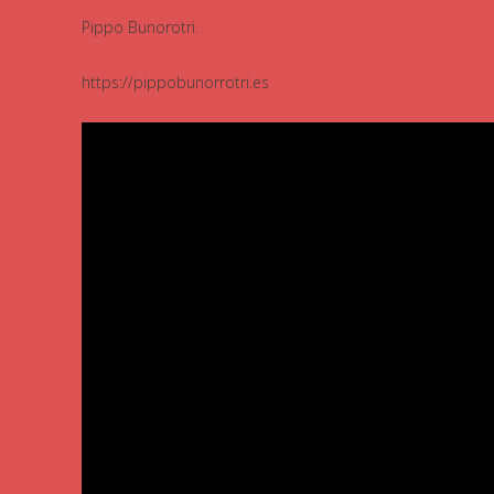
Pippo Bunorotri.
https://pippobunorrotri.es