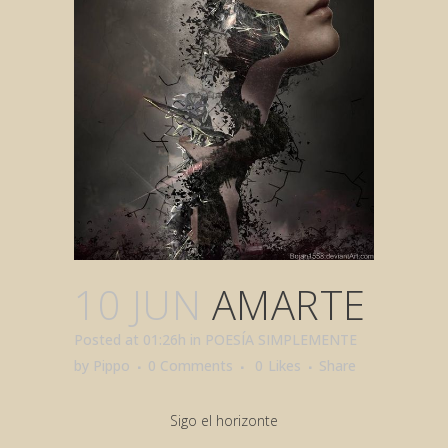
10 JUN
AMARTE
Posted at 01:26h
in
POESÍA SIMPLEMENTE
by
Pippo
0 Comments
0
Likes
Share
Sigo el horizonte