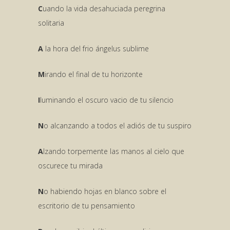
C
uando la vida desahuciada peregrina
solitaria
A
la hora del frio ángelus sublime
M
irando el final de tu horizonte
I
luminando el oscuro vacio de tu silencio
N
o alcanzando a todos el adiós de tu suspiro
A
lzando torpemente las manos al cielo que
oscurece tu mirada
N
o habiendo hojas en blanco sobre el
escritorio de tu pensamiento