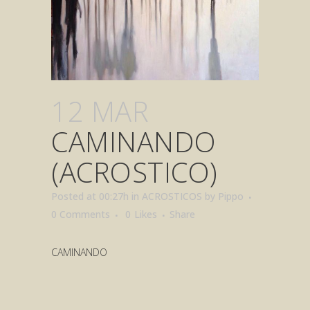
12 MAR
CAMINANDO
(ACROSTICO)
Posted at 00:27h
in
ACROSTICOS
by
Pippo
0 Comments
0
Likes
Share
CAMINANDO