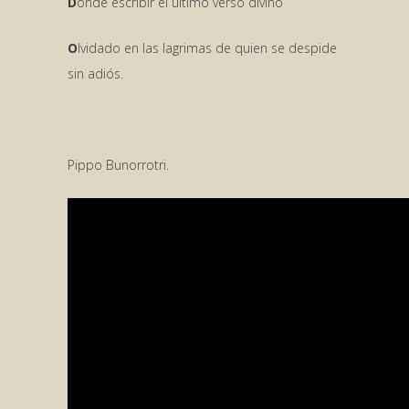
D
onde escribir el último verso divino
O
lvidado en las lagrimas de quien se despide
sin adiós.
Pippo Bunorrotri.