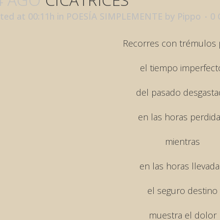
ted at 00:11h
in
POESÍA SIMPLEMENTE
by
Pippo
0
Recorres con trémulos
el tiempo imperfect
del pasado desgast
en las horas perdida
mientras
en las horas llevada
el seguro destino
muestra el dolor