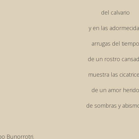
del calvario
y en las adormecid
arrugas del tiemp
de un rostro cansa
muestra las cicatric
de un amor herid
de sombras y abismo
po Bunorrotri.