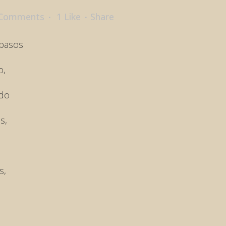
 Comments
1
Like
Share
 pasos
o,
ado
s,
s,