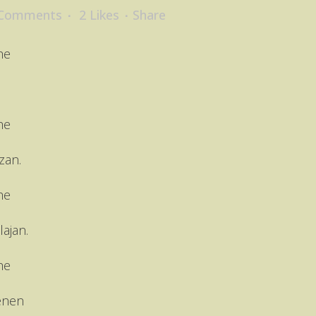
 Comments
2
Likes
Share
he
he
zan.
he
ajan.
he
enen