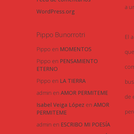
a u
WordPress.org
Pippo Bunorrotri
El 
Pippo
en
MOMENTOS
que
Pippo
en
PENSAMIENTO
com
ETERNO
Pippo
en
LA TIERRA
bus
admin
en
AMOR PERMITEME
de 
Isabel Veiga López
en
AMOR
per
PERMITEME
admin
en
ESCRIBO MI POESÍA