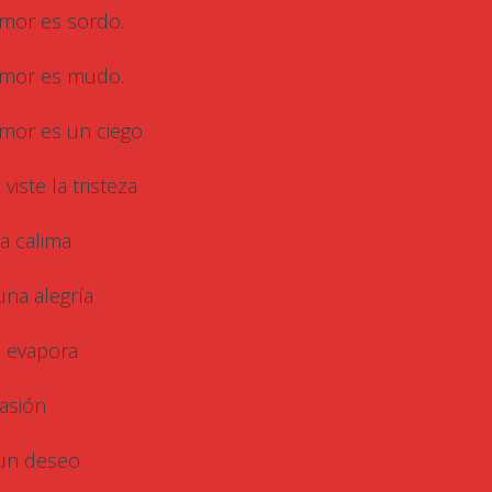
amor es sordo.
amor es mudo.
amor es un ciego
viste la tristeza
la calima
una alegría
 evapora
pasión
un deseo