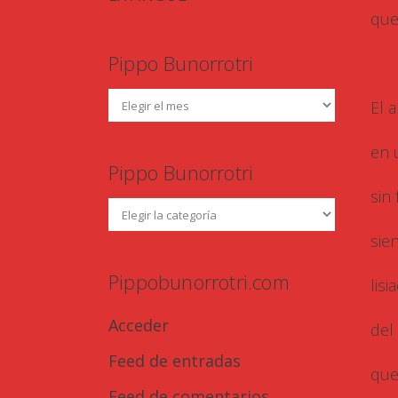
que
Pippo Bunorrotri
El 
en 
Pippo Bunorrotri
sin 
sie
Pippobunorrotri.com
lis
Acceder
del
Feed de entradas
que
Feed de comentarios