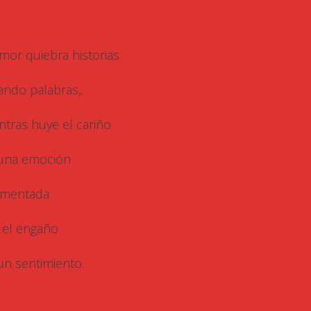
amor quiebra historias
tando palabras,
ntras huye el cariño
una emoción
gmentada
 el engaño
un sentimiento.