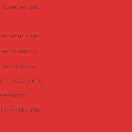
n sueño vencido.
amor es un ciego
 vende abrazos
prando besos,
cando las caricias
ese amado
dido en el sueño.