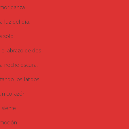
amor danza
a luz del día,
la solo
 el abrazo de dos
la noche oscura,
tando los latidos
un corazón
 siente
emoción