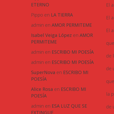
ETERNO
El 
Pippo
en
LA TIERRA
El 
admin
en
AMOR PERMITEME
El 
Isabel Veiga López
en
AMOR
PERMITEME
que 
admin
en
ESCRIBO MI POESÍA
de 
admin
en
ESCRIBO MI POESÍA
de 
SuperNova
en
ESCRIBO MI
POESÍA
que
Alice Rosa
en
ESCRIBO MI
la 
POESÍA
admin
en
ESA LUZ QUE SE
de 
EXTINGUE