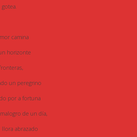
 gotea.
amor camina
un horizonte
fronteras,
ndo un peregrino
iado por a fortuna
 malogro de un día,
 llora abrazado