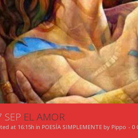
7 SEP
EL AMOR
ted at 16:15h
in
POESÍA SIMPLEMENTE
by
Pippo
0