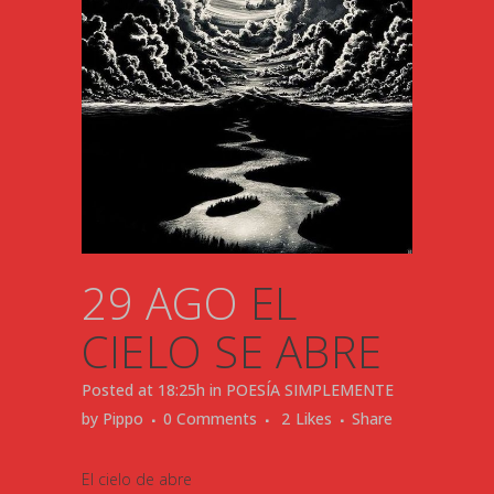
29 AGO
EL
CIELO SE ABRE
Posted at 18:25h
in
POESÍA SIMPLEMENTE
by
Pippo
0 Comments
2
Likes
Share
El cielo de abre