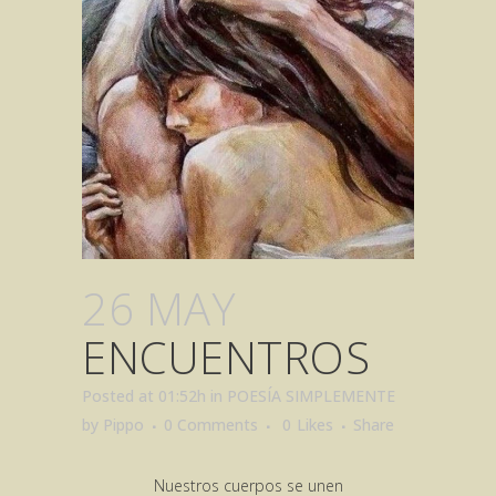
26 MAY
ENCUENTROS
Posted at 01:52h
in
POESÍA SIMPLEMENTE
by
Pippo
0 Comments
0
Likes
Share
Nuestros cuerpos se unen