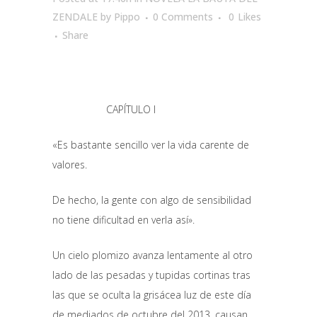
ZENDALE
by
Pippo
0 Comments
0
Likes
Share
CAPÍTULO I
«Es bastante sencillo ver la vida carente de
valores.
De hecho, la gente con algo de sensibilidad
no tiene dificultad en verla así».
Un cielo plomizo avanza lentamente al otro
lado de las pesadas y tupidas cortinas tras
las que se oculta la grisácea luz de este día
de mediados de octubre del 2013, causan