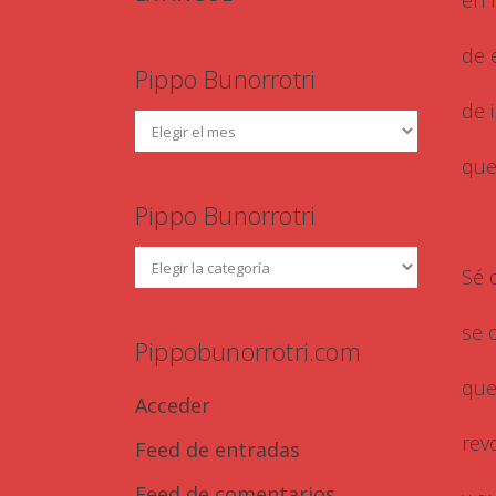
en l
de 
Pippo Bunorrotri
de 
que
Pippo Bunorrotri
Sé 
se 
Pippobunorrotri.com
que
Acceder
rev
Feed de entradas
Feed de comentarios