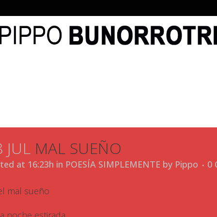
O
AUTOR
NOVELAS
BLOG
PEDIR LIBRO
CONT
8 JUL
MAL SUEÑO
ted at 16:23h
in
POESÍA SIMPLEMENTE
by
Pippo
0
el mal sueño
la noche estirada,