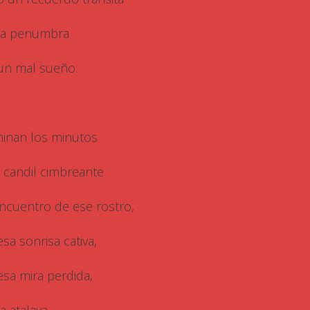
la penumbra
un mal sueño.
inan los minutos
 candil cimbreante
encuentro de ese rostro,
esa sonrisa cativa,
esa mira perdida,