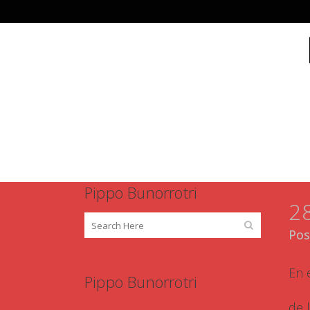
INICI
Pippo Bunorrotri
2
Pos
En 
Pippo Bunorrotri
de 