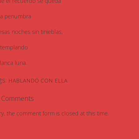
ue el recuerdo se queda
la penumbra
esas noches sin tinieblas,
templando
blanca luna.
gs:
HABLANDO CON ELLA
 Comments
ry, the comment form is closed at this time.