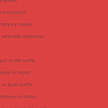
a atalaya
ese horizonte
indicios y huellas
 barruntan sospechas.
que un mal sueño
olvida, lo mismo
 un buen sueño
olotea en el olvido,