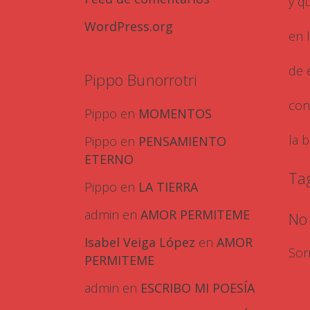
y q
WordPress.org
en 
de 
Pippo Bunorrotri
con
Pippo
en
MOMENTOS
la 
Pippo
en
PENSAMIENTO
ETERNO
Ta
Pippo
en
LA TIERRA
admin
en
AMOR PERMITEME
No
Isabel Veiga López
en
AMOR
Sor
PERMITEME
admin
en
ESCRIBO MI POESÍA