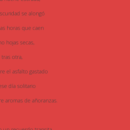
oscuridad se alongó
las horas que caen
o hojas secas,
 tras otra,
re el asfalto gastado
se día solitario
re aromas de añoranzas.
o un recuerdo transita