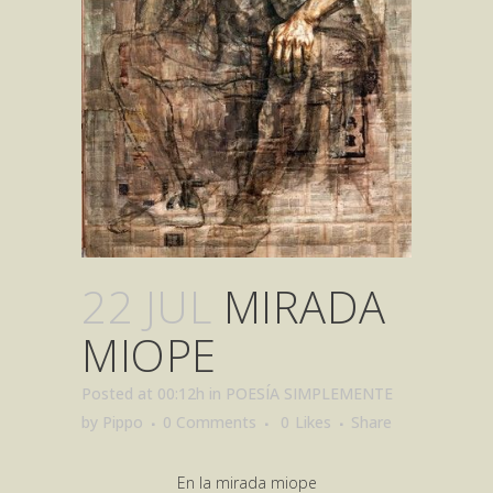
22 JUL
MIRADA
MIOPE
Posted at 00:12h
in
POESÍA SIMPLEMENTE
by
Pippo
0 Comments
0
Likes
Share
En la mirada miope