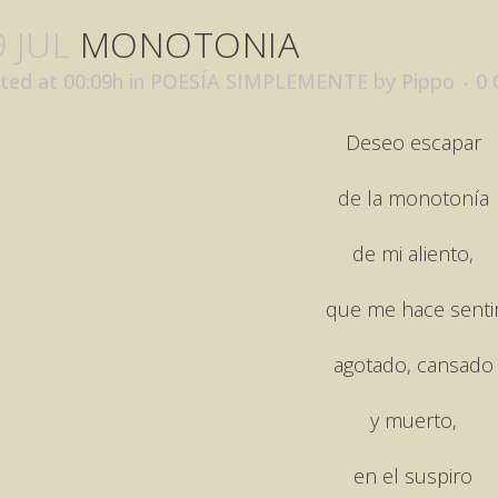
9 JUL
MONOTONIA
ted at 00:09h
in
POESÍA SIMPLEMENTE
by
Pippo
0
Deseo escapar
de la monotonía
de mi aliento,
que me hace senti
agotado, cansado
y muerto,
en el suspiro