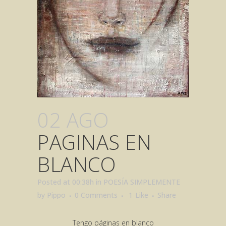
02 AGO
PAGINAS EN
BLANCO
Posted at 00:38h
in
POESÍA SIMPLEMENTE
by
Pippo
0 Comments
1
Like
Share
Tengo páginas en blanco