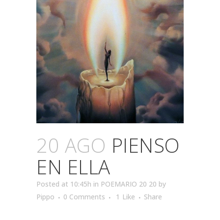
20 AGO
PIENSO
EN ELLA
Posted at 10:45h
in
POEMARIO 20 20
by
Pippo
0 Comments
1
Like
Share