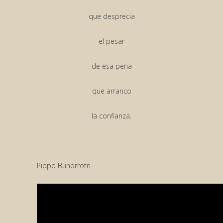
que desprecia
el pesar
de esa pena
que arranco
la confianza.
Pippo Bunorrotri.