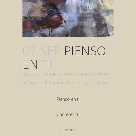
07 SEP
PIENSO
EN TI
Posted at 00:14h
in
POESÍA SIMPLEMENTE
by
Pippo
0 Comments
0
Likes
Share
Pienso en ti
y no eres tu
soy yo,