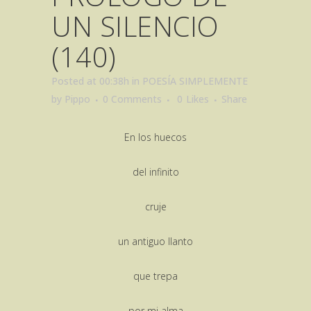
UN SILENCIO
(140)
Posted at 00:38h
in
POESÍA SIMPLEMENTE
by
Pippo
0 Comments
0
Likes
Share
En los huecos
del infinito
cruje
un antiguo llanto
que trepa
por mi alma