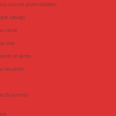
sus oscuras profundidades
que cabalgo
la cresta
las olas
tando el viento
tu recuerdo.
po Bunorrotri.
icio