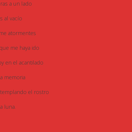
iras a un lado
s al vacío
me atormentes
que me haya ido
oy en el acantilado
la memoria
templando el rostro
a luna.