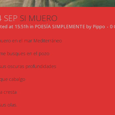
4 SEP
SI MUERO
ted at 15:51h
in
POESÍA SIMPLEMENTE
by
Pippo
0
muero en el mar Mediterráneo
me busques en el pozo
sus oscuras profundidades
que cabalgo
la cresta
sus olas.