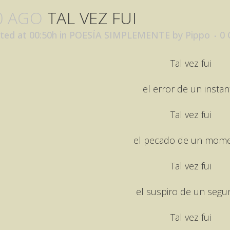
0 AGO
TAL VEZ FUI
ted at 00:50h
in
POESÍA SIMPLEMENTE
by
Pippo
0
Tal vez fui
el error de un instan
Tal vez fui
el pecado de un mome
Tal vez fui
el suspiro de un segu
Tal vez fui