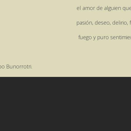
el amor de alguien que
pasión, deseo, delirio, f
fuego y puro sentimie
po Bunorrotri.