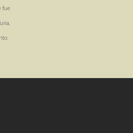
 fue
uria,
nto.