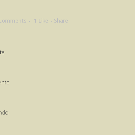
 Comments
1
Like
Share
te.
nto.
ndo.