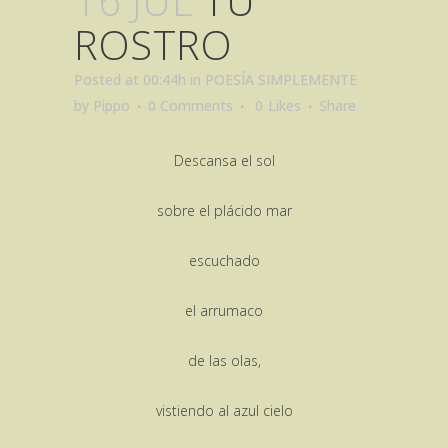
16 JUL
TU
ROSTRO
Posted at 00:44h
in
POESÍA SIMPLEMENTE
by
Pippo
0 Comments
0
Likes
Share
Descansa el sol
sobre el plácido mar
escuchado
el arrumaco
de las olas,
vistiendo al azul cielo