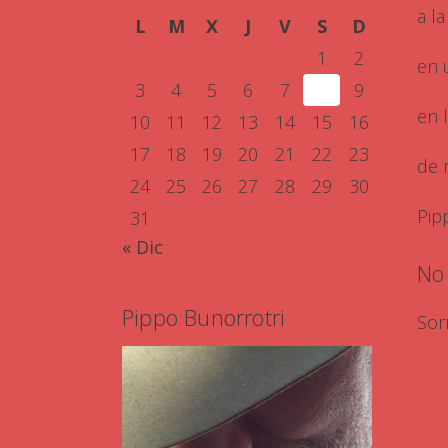
a la
L
M
X
J
V
S
D
1
2
en 
3
4
5
6
7
8
9
en 
10
11
12
13
14
15
16
17
18
19
20
21
22
23
de m
24
25
26
27
28
29
30
Pip
31
« Dic
No
Pippo Bunorrotri
Sor