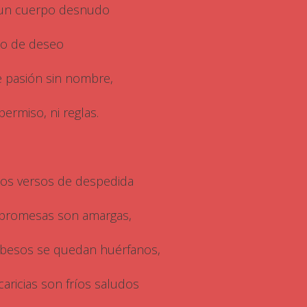
un cuerpo desnudo
no de deseo
e pasión sin nombre,
permiso, ni reglas.
los versos de despedida
 promesas son amargas,
 besos se quedan huérfanos,
 caricias son fríos saludos