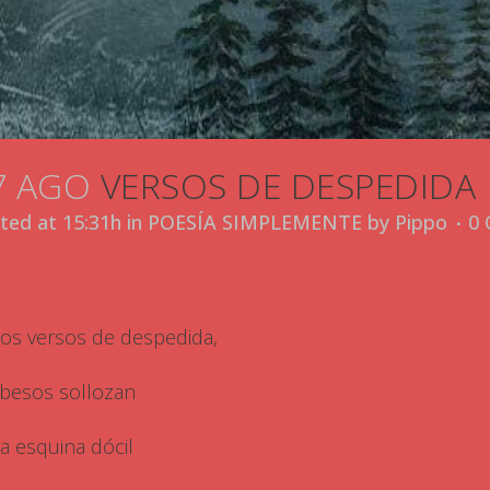
7 AGO
VERSOS DE DESPEDIDA
ted at 15:31h
in
POESÍA SIMPLEMENTE
by
Pippo
0
los versos de despedida,
 besos sollozan
la esquina dócil