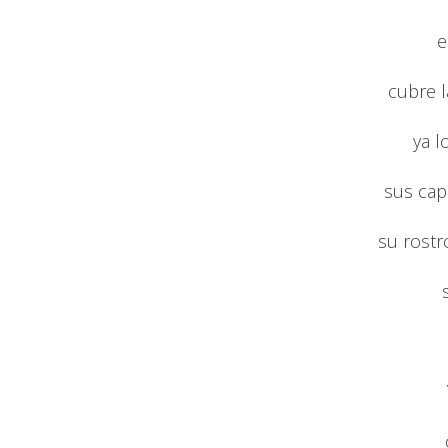
e
cubre l
ya l
sus cap
su rostr