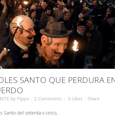
OLES SANTO QUE PERDURA E
UERDO
ENTE
by
Pippo
2 Comments
0
Likes
Share
s Santo del setenta y cinco,