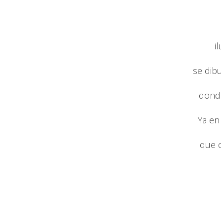
i
se dib
donde
Ya en
que 