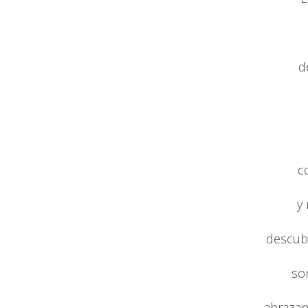
d
c
y
descub
so
abrazan