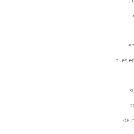
di
en
pues en
L
s
po
de n