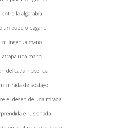
entre la algarabía
e un pueblo pagano,
mi ingenua mano
atrapa una mano
on delicada inocencia
 mi mirada de soslayo
re el deseo de una mirada
rprendida e ilusionada
do en el alma ese instante