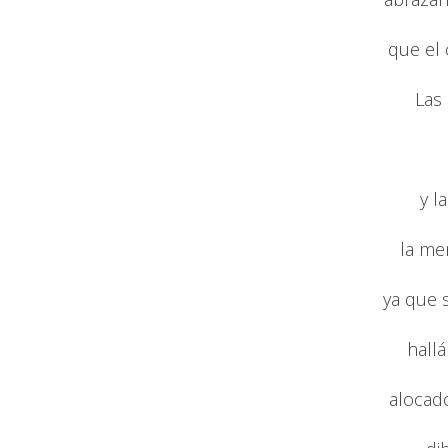
que el 
Las
y l
la me
ya que 
hallá
alocado