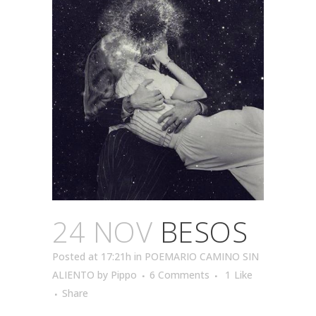
24 NOV
BESOS
Posted at 17:21h
in
POEMARIO CAMINO SIN
ALIENTO
by
Pippo
6 Comments
1
Like
Share