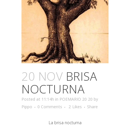
20 NOV
BRISA
NOCTURNA
Posted at 11:14h
in
POEMARIO 20 20
by
Pippo
0 Comments
2
Likes
Share
La brisa nocturna