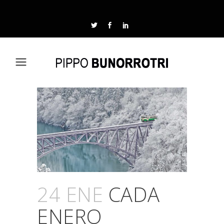
24 ENE
CADA
ENERO