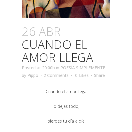
26 ABR
CUANDO EL
AMOR LLEGA
Posted at 20:00h
in
POESÍA SIMPLEMENTE
by
Pippo
2 Comments
0
Likes
Share
Cuando el amor llega
lo dejas todo,
pierdes tu día a día