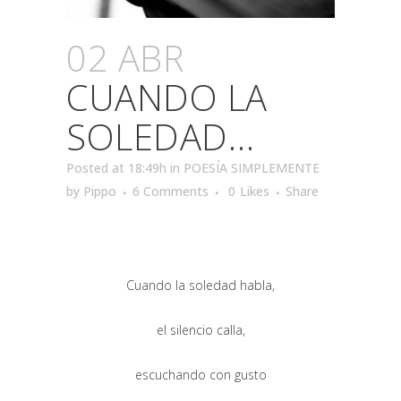
02 ABR
CUANDO LA
SOLEDAD…
Posted at 18:49h
in
POESÍA SIMPLEMENTE
by
Pippo
6 Comments
0
Likes
Share
Cuando la soledad habla,
el silencio calla,
escuchando con gusto