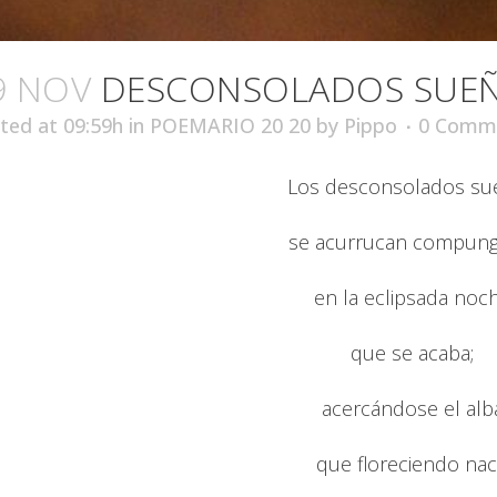
9 NOV
DESCONSOLADOS SUE
ted at 09:59h
in
POEMARIO 20 20
by
Pippo
0 Comm
Los desconsolados su
se acurrucan compung
en la eclipsada noc
que se acaba;
acercándose el alb
que floreciendo na