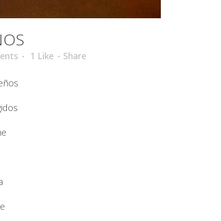
ÑOS
ents
1
Like
Share
eños
idos
he
a
ce