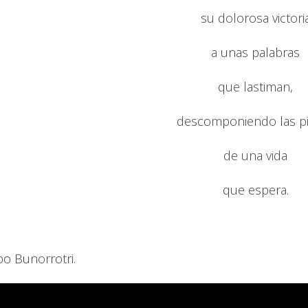
su dolorosa victori
a unas palabras
que lastiman,
descomponiendo las p
de una vida
que espera.
po Bunorrotri.