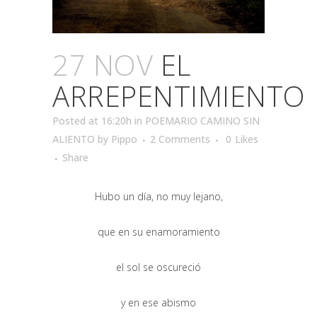
27 NOV
EL
ARREPENTIMIENTO
Posted at 16:20h
in
POEMARIO CAMINO SIN
ALIENTO
by
Pippo
2 Comments
0
Likes
Share
Hubo un día, no muy lejano,
que en su enamoramiento
el sol se oscureció
y en ese abismo