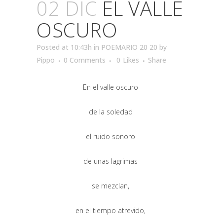
02 DIC
EL VALLE
OSCURO
Posted at 10:43h
in
POEMARIO 20 20
by
Pippo
0 Comments
0
Likes
Share
En el valle oscuro
de la soledad
el ruido sonoro
de unas lagrimas
se mezclan,
en el tiempo atrevido,