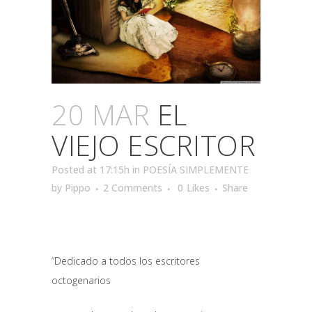
20 MAR
EL
VIEJO ESCRITOR
Posted at 17:15h
in
POESÍA SIMPLEMENTE
by
Pippo
2 Comments
0
Likes
Share
“Dedicado a todos los escritores
octogenarios