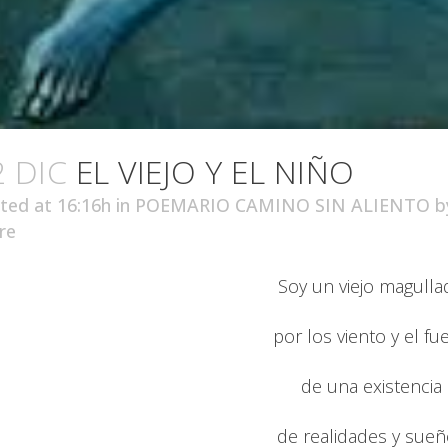
2 DIC
EL VIEJO Y EL NIÑO
ted at 16:16h
in
POEMARIO CAMINO SIN ALIENTO
b
re
Soy un viejo magulla
por los viento y el fu
de una existencia
de realidades y sue