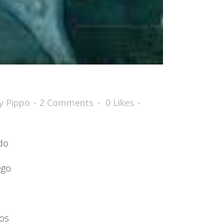
y
Pippo
2 Comments
0
Likes
do
ego
ños