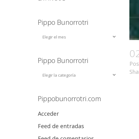
Pippo Bunorrotri
0
Pippo Bunorrotri
Pos
Sha
Pippobunorrotri.com
Acceder
Feed de entradas
Feed de comentarios