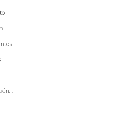
to
n
entos
s
ción…