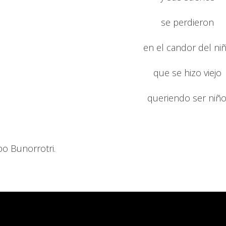
se perdieron
en el candor del ni
que se hizo viejo
queriendo ser niño
po Bunorrotri.