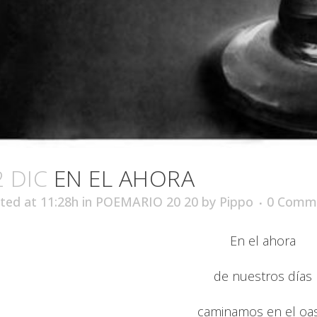
2 DIC
EN EL AHORA
ted at 11:28h
in
POEMARIO 20 20
by
Pippo
0 Comm
En el ahora
de nuestros días
caminamos en el oas