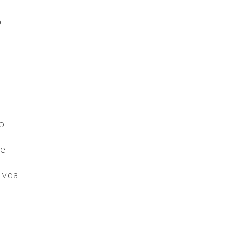
o
o
te
 vida
.