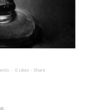
ents
0
Likes
Share
is