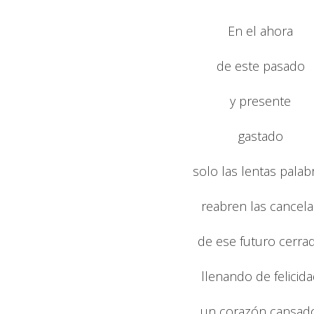
En el ahora
de este pasado
y presente
gastado
solo las lentas palab
reabren las cancela
de ese futuro cerra
llenando de felicid
un corazón cansado