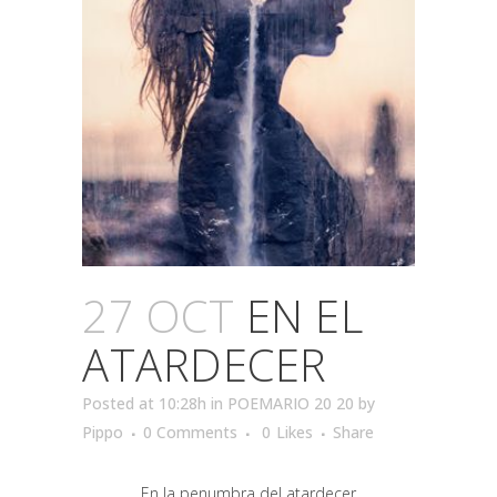
27 OCT
EN EL
ATARDECER
Posted at 10:28h
in
POEMARIO 20 20
by
Pippo
0 Comments
0
Likes
Share
En la penumbra del atardecer