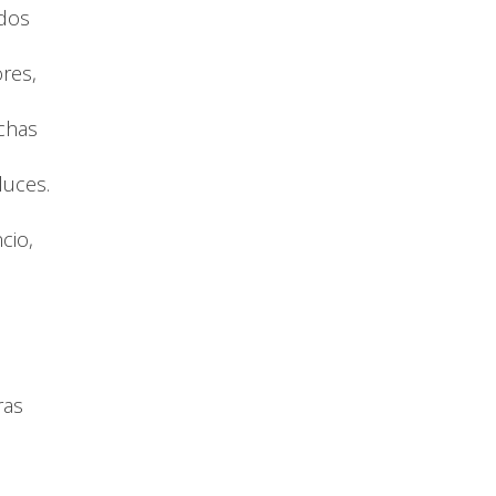
edos
res,
chas
luces.
cio,
ras