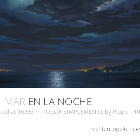
1 MAR
EN LA NOCHE
ted at 16:55h
in
POESÍA SIMPLEMENTE
by
Pippo
1
En el terciopelo neg