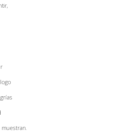
tir,
r
alogo
grías
d
s muestran.