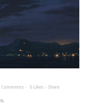
0 Comments
0
Likes
Share
ro,