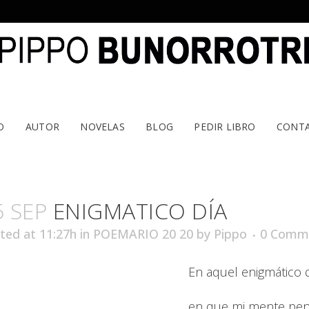
O
AUTOR
NOVELAS
BLOG
PEDIR LIBRO
CONT
5 SEP
ENIGMATICO DÍA
ted at 11:27h
in
POEMARIO 20 20
by
Pippo
0 Comm
En aquel enigmático d
en que mi mente pe