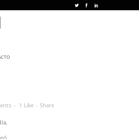
ACTO
ents
1
Like
Share
ía,
nsó