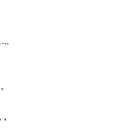
ente
da
cia.