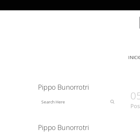
INICI
Pippo Bunorrotri
0
Pos
Pippo Bunorrotri