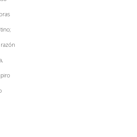
oras
tino;
a razón
a,
piro
o