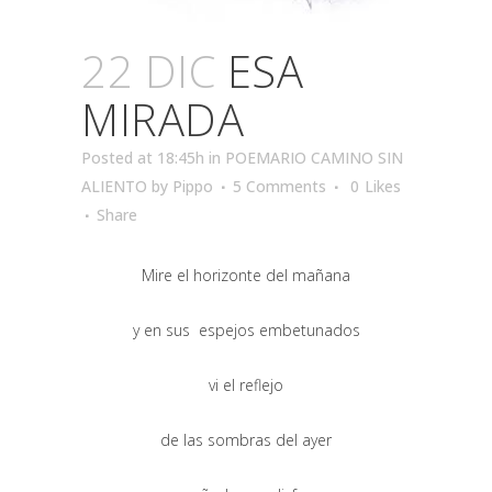
22 DIC
ESA
MIRADA
Posted at 18:45h
in
POEMARIO CAMINO SIN
ALIENTO
by
Pippo
5 Comments
0
Likes
Share
Mire el horizonte del mañana
y en sus espejos embetunados
vi el reflejo
de las sombras del ayer