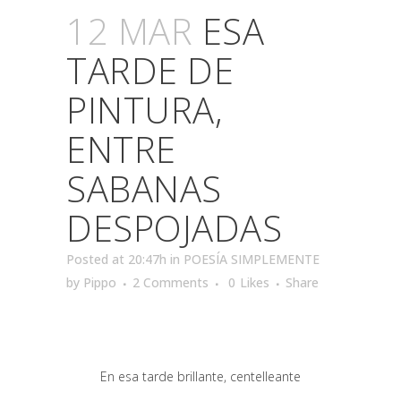
12 MAR
ESA
TARDE DE
PINTURA,
ENTRE
SABANAS
DESPOJADAS
Posted at 20:47h
in
POESÍA SIMPLEMENTE
by
Pippo
2 Comments
0
Likes
Share
En esa tarde brillante, centelleante