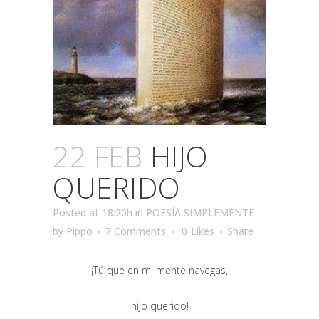
22 FEB
HIJO
QUERIDO
Posted at 18:20h
in
POESÍA SIMPLEMENTE
by
Pippo
7 Comments
0
Likes
Share
¡Tú que en mi mente navegas,
hijo querido!