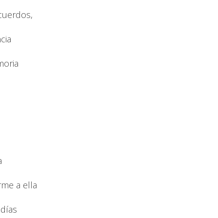
cuerdos,
cia
moria
a
me a ella
 días