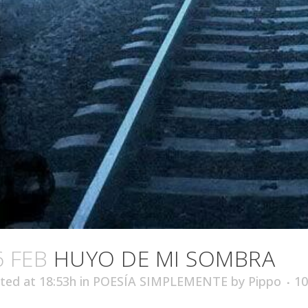
6 FEB
HUYO DE MI SOMBRA
ted at 18:53h
in
POESÍA SIMPLEMENTE
by
Pippo
1