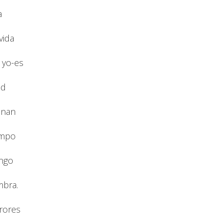
a
vida
 yo-es
ad
inan
empo
ngo
mbra.
rores