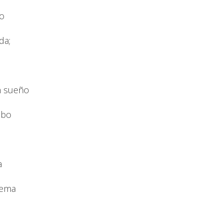
eo
da;
n sueño
obo
a
oema