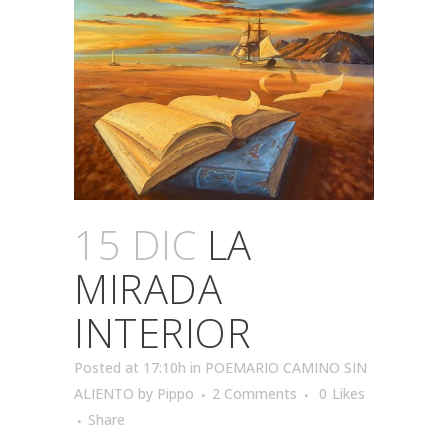
15 DIC
LA
MIRADA
INTERIOR
Posted at 17:10h
in
POEMARIO CAMINO SIN
ALIENTO
by
Pippo
2 Comments
0
Likes
Share