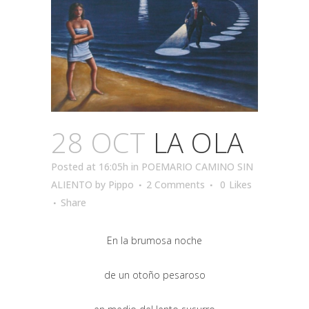
28 OCT
LA OLA
Posted at 16:05h
in
POEMARIO CAMINO SIN
ALIENTO
by
Pippo
2 Comments
0
Likes
Share
En la brumosa noche
de un otoño pesaroso