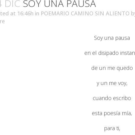
4 DIC
SOY UNA PAUSA
ted at 16:46h
in
POEMARIO CAMINO SIN ALIENTO
b
re
Soy una pausa
en el disipado instan
de un me quedo
y un me voy,
cuando escribo
esta poesía mía,
para ti,