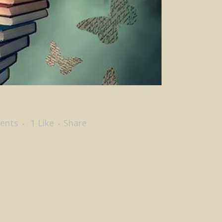
ents
1
Like
Share