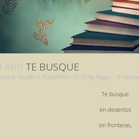
9 ABR
TE BUSQUE
ted at 00:09h
in
POEMARIO 20 20
by
Pippo
0 Comm
Te busque
en desiertos
sin fronteras,