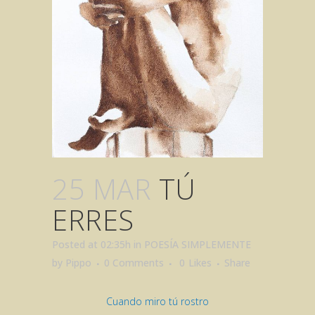
25 MAR
TÚ
ERRES
Posted at 02:35h
in
POESÍA SIMPLEMENTE
by
Pippo
0 Comments
0
Likes
Share
Cuando miro tú rostro