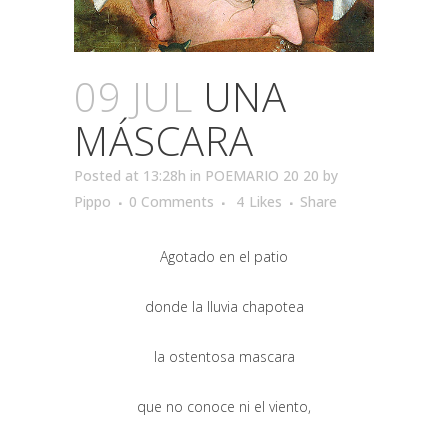
09 JUL
UNA
MÁSCARA
Posted at 13:28h
in
POEMARIO 20 20
by
Pippo
0 Comments
4
Likes
Share
Agotado en el patio
donde la lluvia chapotea
la ostentosa mascara
que no conoce ni el viento,